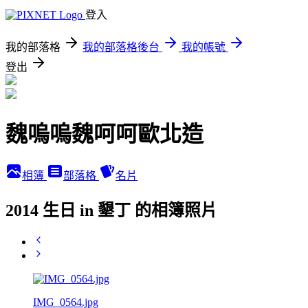
登入
我的部落格
我的部落格後台
我的帳號
登出
魏嗚嗚魏呵呵歐北造
相簿
部落格
名片
2014 生日 in 墾丁 的相簿照片
IMG_0564.jpg