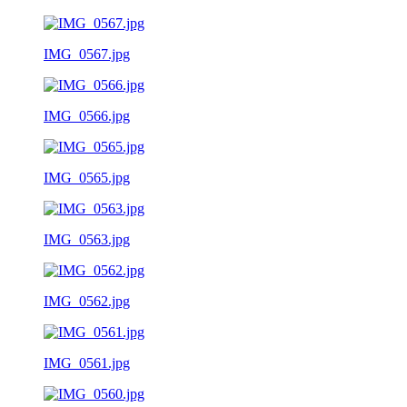
IMG_0567.jpg
IMG_0566.jpg
IMG_0565.jpg
IMG_0563.jpg
IMG_0562.jpg
IMG_0561.jpg