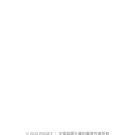
© 2026
PIXNET
｜
文章與圖片權利屬原作者所有