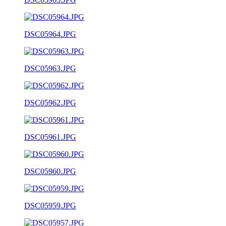
DSC05964.JPG
DSC05963.JPG
DSC05962.JPG
DSC05961.JPG
DSC05960.JPG
DSC05959.JPG