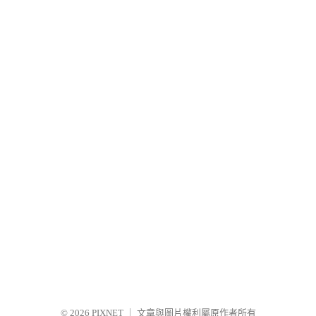
© 2026
PIXNET
｜
文章與圖片權利屬原作者所有