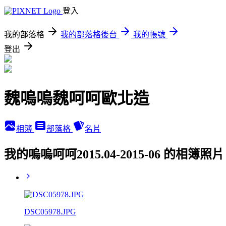
登入
我的部落格
我的部落格後台
我的帳號
登出
魏嗚嗚魏呵呵歐北造
相簿
部落格
名片
我的嗚嗚呵呵2015.04-2015-06 的相簿照片
DSC05978.JPG