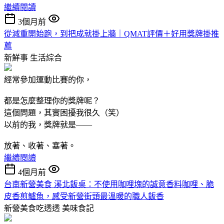
繼續閱讀
3個月前
從減重開始跑，到把成就掛上牆｜QMAT評價＋好用獎牌掛推
薦
新鮮事
生活綜合
經常參加運動比賽的你，
都是怎麼整理你的獎牌呢？
這個問題，其實困擾我很久（笑）
以前的我，獎牌就是——
放著、收著、塞著。
繼續閱讀
4個月前
台南新營美食 溪北飯桌：不使用咖哩塊的誠意香料咖哩、脆
皮香煎鱸魚，感受新營街頭最溫暖的職人飯香
新營美食吃透透
美味食記