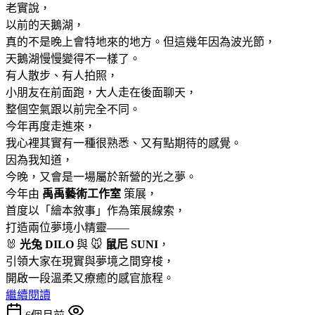
老實說，
以前的天鵝湖，
真的不是晚上會特地來的地方。但這幾年因為波光節，
天鵝湖慢慢變得不一樣了。
有人散步、有人拍照，
小朋友在前面跑，大人走在後面聊天，
整個空氣跟以前完全不同。
今年再度走進來，
我心裡其實有一種很熟悉、又有點期待的感覺。
因為我知道，
今晚，又會是一場屬於新營的光之夢。
今年由
禹禹藝術工作室
策展，
首度以「繪本敘事」作為策展線索，
打造兩位夢境小精靈——
🐰
光兔 DILO
與 🐭
鼠尼 SUNI
，
引領大家在現實與夢境之間穿梭，
開啟一段溫柔又療癒的感官旅程。
繼續閱讀