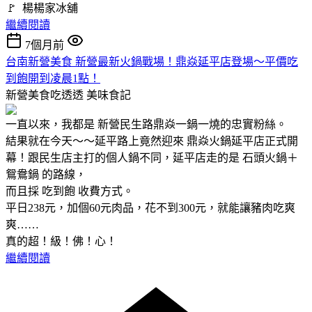
🚩 楊楊家冰舖
繼續閱讀
7個月前
台南新營美食 新營最新火鍋戰場！鼎焱延平店登場～平價吃
到飽開到凌晨1點！
新營美食吃透透
美味食記
一直以來，我都是 新營民生路鼎焱一鍋一燒的忠實粉絲。
結果就在今天～～延平路上竟然迎來 鼎焱火鍋延平店正式開
幕！跟民生店主打的個人鍋不同，延平店走的是 石頭火鍋＋
鴛鴦鍋 的路線，
而且採 吃到飽 收費方式。
平日238元，加個60元肉品，花不到300元，就能讓豬肉吃爽
爽……
真的超！級！佛！心！
繼續閱讀