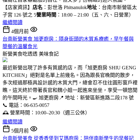
【店家資訊】
店名
：彭世洛 Phitsanulok
地址
：台南市新營區太
子宮 126 號之 5
營業時間
：18:00 – 21:00（五、六、日營業）
繼續閱讀
4個月前
台南新營美食 旭更廚房：隱身街頭的木質系療癒，早午餐與
簡餐的溫馨食光
新營美食吃透透
美味食記
最近新營出現了許多有質感的店，而「旭更廚房 SHIU GENG
KITCHEN」絕對是名單上前幾名。因為跟長官晚間的散步，
多次經過那極具設計感的木質大門，總會忍不住往圓形窗戶裡
瞧，這天終於帶著長官和魏小姐一起進來坐坐，享受一頓悠閒
的午間時光。🍳 旭更廚房📍 地址：新營區新進路二段178 號
📞 電話：06-635-0057
🕰 營業時間：10:00–20:30（週三公休）
繼續閱讀
5個月前
台南新營美食 從香香堡到艾瑪廚房：陪伴南新學生的早餐記