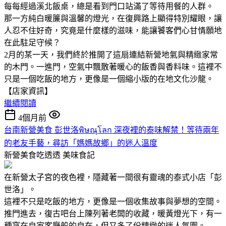
每每經過溪北飯桌，總是看到門口站滿了等待用餐的人群。
那一方純白暖簾與溫馨的燈光，在復興路上顯得特別耀眼，讓
人忍不住好奇，究竟是什麼樣的滋味，能讓饕客們心甘情願地
在此駐足守候？
2月的某一天，我們終於推開了這扇連結新營地氣與精緻家常
的木門。一進門，空氣中飄散著暖心的飯香與香料味。這裡不
只是一個吃飯的地方，更像是一個縮小版的在地文化沙龍。
【店家資訊】
繼續閱讀
4個月前
台南新營美食 彭世洛พิษณุโลก 深夜裡的泰味解禁！等待兩年
的老友手藝，尋訪「媽媽故鄉」的迷人溫度
新營美食吃透透
美味食記
在新營太子宮的夜色裡，隱藏著一間很有靈魂的泰式小店「彭
世洛」。
這裡不只是吃飯的地方，更像是一個收集故事與夢想的空間。
推門進去，復古吧台上陳列著老闆的收藏，暖黃燈光下，有一
種窩在自家客廳般的自在，但又多了份精緻的迷人氛圍。