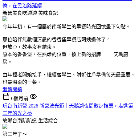
憶，在民治路延續
新營美食吃透透
美味食記
今年年初，有一個屬於南新學生的早餐時光回憶畫下句點。
那位陪伴無數個清晨的香香堡早餐店阿姨退休了。
但放心，故事沒有結束。
原本的香香堡，在熟悉的位置，換上新的招牌 —— 艾瑪廚
房。
由年輕老闆娘接手，繼續替學生、附近住戶準備每天最重要、
也最溫柔的一餐。
繼續閱讀
6個月前
玩台南新營 2026 新營波光節｜天鵝湖夜間散步推薦，走進第
三年的光之夢
故鄉台南趴趴造
生活綜合
第三年了～