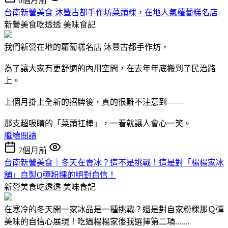
6個月前
台南新營美食 沐豐古都手作坊菜頭粿，在地人氣蘿蔔糕名店
新營美食吃透透
美味食記
我們新營在地的蘿蔔糕名店 沐豐古都手作坊，
為了讓大家有更舒適的內用空間，在去年年底搬到了民治路
上。
上個月掛上全新的招牌後，真的很難不注意到——
那支超吸睛的「菜頭扛棒」，一看就讓人會心一笑。
繼續閱讀
7個月前
台南新營美食｜冬天在賣冰？這不是挑戰！這是對「楊楊家冰
舖」自製Q彈粉粿的絕對自信！
新營美食吃透透
美味食記
在寒冷的冬天開一家冰品是一種挑戰？還是對自家粉粿那Ｑ彈
美味的自信心展現！吃過楊楊家後我選擇第二項.......