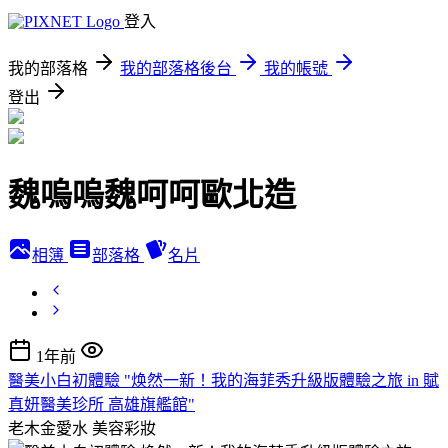
登入
我的部落格
我的部落格後台
我的帳號
登出
魏嗚嗚魏呵呵歐北造
相簿
部落格
名片
1年前
醫美小白初體驗 "焕然一新！我的海菲秀升級版體驗之旅 in 賦
真妍醫美珍所 高雄旗艦館"
老木金愛水
美容彩妝