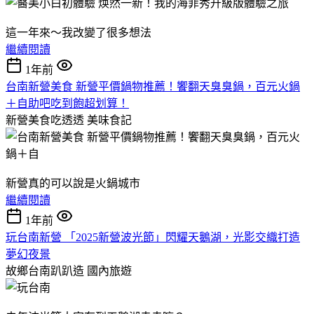
這一年來～我改變了很多想法
繼續閱讀
1年前
台南新營美食 新營平價鍋物推薦！饗翻天臭臭鍋，百元火鍋
＋自助吧吃到飽超划算！
新營美食吃透透
美味食記
新營真的可以說是火鍋城市
繼續閱讀
1年前
玩台南新營 「2025新營波光節」閃耀天鵝湖，光影交織打造
夢幻夜景
故鄉台南趴趴造
國內旅遊