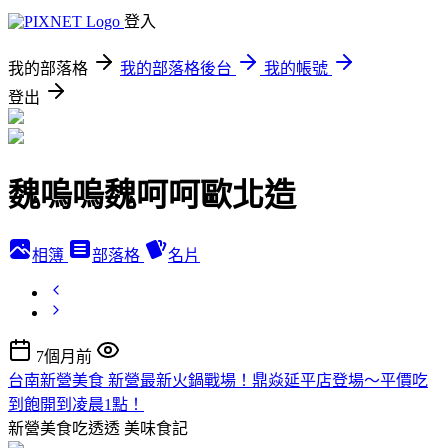
登入
我的部落格
我的部落格後台
我的帳號
登出
魏嗚嗚魏呵呵歐北造
相簿
部落格
名片
7個月前
台南新營美食 新營最新火鍋戰場！鼎焱延平店登場～平價吃
到飽開到凌晨1點！
新營美食吃透透
美味食記