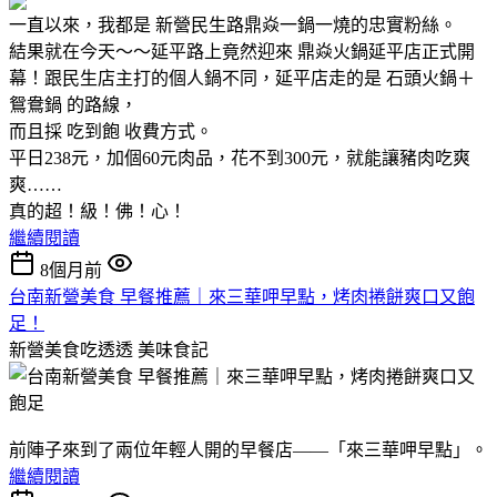
一直以來，我都是 新營民生路鼎焱一鍋一燒的忠實粉絲。
結果就在今天～～延平路上竟然迎來 鼎焱火鍋延平店正式開
幕！跟民生店主打的個人鍋不同，延平店走的是 石頭火鍋＋
鴛鴦鍋 的路線，
而且採 吃到飽 收費方式。
平日238元，加個60元肉品，花不到300元，就能讓豬肉吃爽
爽……
真的超！級！佛！心！
繼續閱讀
8個月前
台南新營美食 早餐推薦｜來三華呷早點，烤肉捲餅爽口又飽
足！
新營美食吃透透
美味食記
前陣子來到了兩位年輕人開的早餐店——「來三華呷早點」。
繼續閱讀