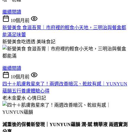
繼續閱讀
10個月前
新營美食 食滋吾胃｜市府裡的輕食小天地，三明治與餐盒都
能滿足味蕾
新營美食吃透透
美味食記
繼續閱讀
10個月前
四十＋肌膚救星來了！兩週改善暗沉、乾紋有感｜YUNYUN
蘊韻五行養膚體驗心得
老木金愛水
心情日記
減重後的保養新發現｜YUNYUN
蘊韻
潤·
賦
精華液
兩週實測
分享