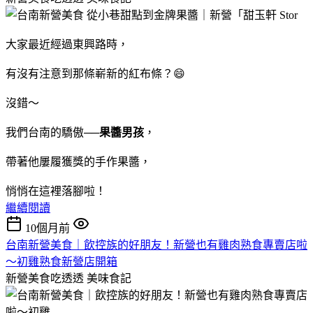
大家最近經過東興路時，
有沒有注意到那條嶄新的紅布條？😄
沒錯～
我們台南的驕傲──
果醬男孩
，
帶著他屢履獲獎的手作果醬，
悄悄在這裡落腳啦！
繼續閱讀
10個月前
台南新營美食｜飲控族的好朋友！新營也有雞肉熟食專賣店啦
～初雞熟食新營店開箱
新營美食吃透透
美味食記