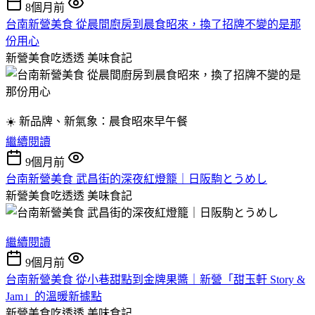
8個月前
台南新營美食 從晨間廚房到晨食昭來，換了招牌不變的是那
份用心
新營美食吃透透
美味食記
☀️ 新品牌、新氣象：晨食昭來早午餐
繼續閱讀
9個月前
台南新營美食 武昌街的深夜紅燈籠｜日阪駒とうめし
新營美食吃透透
美味食記
繼續閱讀
9個月前
台南新營美食 從小巷甜點到金牌果醬｜新營「甜玉軒 Story &
Jam」的溫暖新據點
新營美食吃透透
美味食記