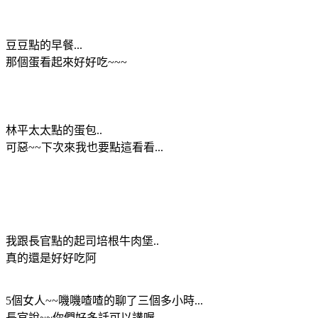
豆豆點的早餐...
那個蛋看起來好好吃~~~
林平太太點的蛋包..
可惡~~下次來我也要點這看看...
我跟長官點的起司培根牛肉堡..
真的還是好好吃阿
5個女人~~嘰嘰喳喳的聊了三個多小時...
長官說~~你們好多話可以講喔...