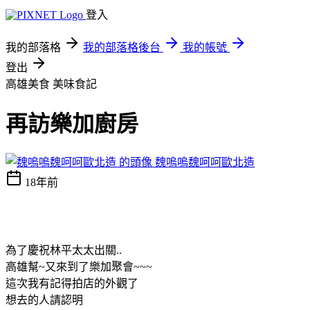
登入
我的部落格
我的部落格後台
我的帳號
登出
高雄美食
美味食記
再訪樂加廚房
魏嗚嗚魏呵呵歐北造
18年前
為了慶祝林平太太出關..
高雄幫~又來到了樂加聚會~~~
這次我有記得拍店的外觀了
想去的人請認明