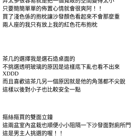
弄太多很容易就是把一個寬敞的空間變得太小
只要簡簡單單的佈置心情就會很爽阿！！
買了淺色係的抱枕讓沙發顏色看起來不會那麼重
兩人座的我只有放上我的紅色花布抱枕
茶几的選擇我是選石造桌面的
不挑選透明玻璃的原因是這樣底下亂也看不出來
XDDD
而且喜歡這茶几另一個原因就是他的角落都不尖銳
這樣以後對小子也比較安全一點
摳絲摳買的雙面立鐘
這兩盆室內盆栽也順便小小阻隔一下沙發面對廁所門
這是男主人挑選的喔！！