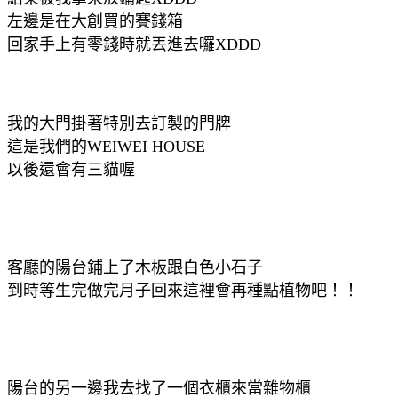
左邊是在大創買的賽錢箱
回家手上有零錢時就丟進去囉XDDD
我的大門掛著特別去訂製的門牌
這是我們的WEIWEI HOUSE
以後還會有三貓喔
客廳的陽台鋪上了木板跟白色小石子
到時等生完做完月子回來這裡會再種點植物吧！！
陽台的另一邊我去找了一個衣櫃來當雜物櫃