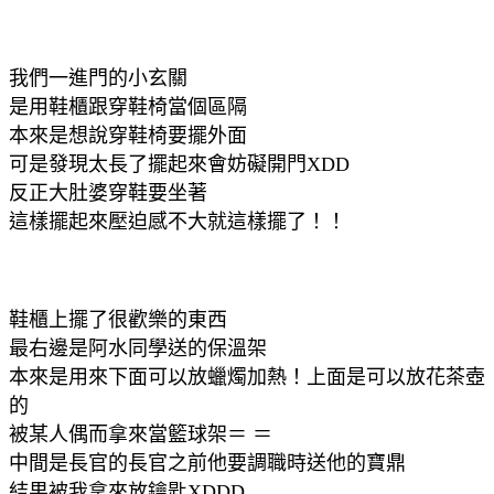
我們一進門的小玄關
是用鞋櫃跟穿鞋椅當個區隔
本來是想說穿鞋椅要擺外面
可是發現太長了擺起來會妨礙開門XDD
反正大肚婆穿鞋要坐著
這樣擺起來壓迫感不大就這樣擺了！！
鞋櫃上擺了很歡樂的東西
最右邊是阿水同學送的保溫架
本來是用來下面可以放蠟燭加熱！上面是可以放花茶壺
的
被某人偶而拿來當籃球架＝ ＝
中間是長官的長官之前他要調職時送他的寶鼎
結果被我拿來放鑰匙XDDD