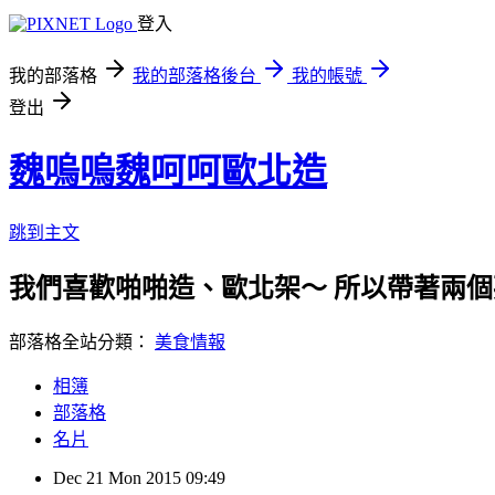
登入
我的部落格
我的部落格後台
我的帳號
登出
魏嗚嗚魏呵呵歐北造
跳到主文
我們喜歡啪啪造、歐北架～ 所以帶著兩個
部落格全站分類：
美食情報
相簿
部落格
名片
Dec
21
Mon
2015
09:49