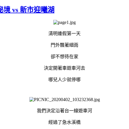
秘境 vs 新市迎曦湖
清明連假第一天
門外飄著細雨
卻不想待在家
決定開著車遊車河去
哪兒人少就停哪
我們決定沿著台一線遊車河
經過了急水溪橋