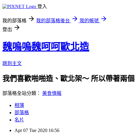
登入
我的部落格
我的部落格後台
我的帳號
登出
魏嗚嗚魏呵呵歐北造
跳到主文
我們喜歡啪啪造、歐北架～ 所以帶著兩個
部落格全站分類：
美食情報
相簿
部落格
名片
Apr
07
Tue
2020
16:56