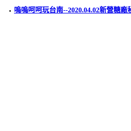
嗚嗚呵呵玩台南--2020.04.02新營糖廠