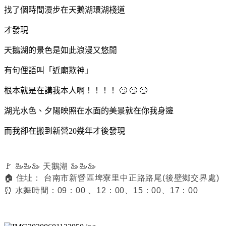
找了個時間漫步在天鵝湖環湖棧道
才發現
天鵝湖的景色是如此浪漫又悠閒
有句俚語叫「近廟欺神」
根本就是在講我本人啊！！！！ 🙄 🙄 🙄
湖光水色、夕陽映照在水面的美景就在你我身邊
而我卻在搬到新營20幾年才後發現
🚩
🦢🦢🦢
天鵝湖
🦢🦢🦢
🏠 住址：
台南市新營區埤寮里中正路路尾(後壁鄉交界處)
⏰ 水舞時間：09：00 、12：00、15：00、17：00