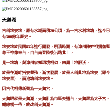
天鵝湖
古稱埤寮埤，原有水域面積20公頃，為一古水利埤塘，迄今已
有300餘年歷史。
埤寮埤於民國83年進行開發，明清時期，有漳州陳姓祖攜伽藍
尊王神像來台，自台南登陸後沿路北上，
見一埤塘，與漳州家鄉環境相似，四周土地肥沃，
於是在湖畔搭寮墾殖，漸次發展，於是人稱此地為埤寮（即今
埤寮里），而池塘稱埤寮埤。
因古代相傳新營為一天鵝穴，
天鵝眼就是天鵝湖，天鵝肚為市區交通台，天鵝尾為太子宮、
鐵線橋一帶，故改稱天鵝湖。