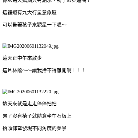
你以為天鵝湖只有湖水、鴨子跟步道嗎？
這裡還有九大行星意象區
可以帶著孩子來觀星一下喔～
這天正中午來散步
這片林蔭～～讓我捨不得離開啊！！！
這天來就是走走停停拍拍
累了沒有椅子就隨意坐在石板上
抬頭仰望發現不同角度的美景