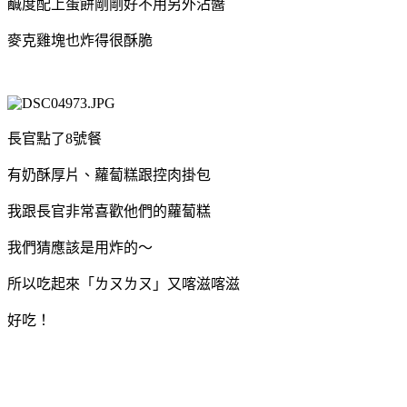
鹹度配上蛋餅剛剛好不用另外沾醬
麥克雞塊也炸得很酥脆
長官點了8號餐
有奶酥厚片、蘿蔔糕跟控肉掛包
我跟長官非常喜歡他們的蘿蔔糕
我們猜應該是用炸的～
所以吃起來「ㄌㄡㄌㄡ」又喀滋喀滋
好吃！