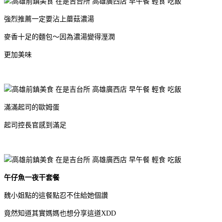
強烈推薦一定要沾上蘑菇濃湯
麥香十足的麵包～因為濃湯變得溼潤
更加美味
滿滿起司的歐姆蛋
起司控長官感到滿足
午仔魚一夜干套餐
魏小姐點的這餐點忍不住給她個讚
竟然知道其實媽媽也想分享這道XDD