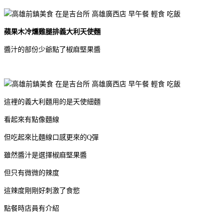
蘋果木冷燻雞腿排義大利天使麵
醬汁的部份少爺點了椒麻堅果醬
這裡的義大利麵用的是天使細麵
看起來有點像麵線
但吃起來比麵線口感更來的Q彈
雖然醬汁是選擇椒麻堅果醬
但只有微微的辣度
這辣度剛剛好刺激了食慾
點餐時店員有介紹