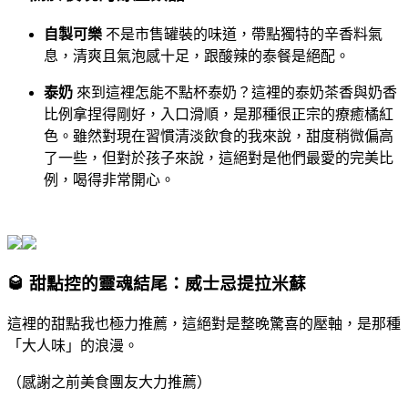
自製可樂
不是市售罐裝的味道，帶點獨特的辛香料氣
息，清爽且氣泡感十足，跟酸辣的泰餐是絕配。
泰奶
來到這裡怎能不點杯泰奶？這裡的泰奶茶香與奶香
比例拿捏得剛好，入口滑順，是那種很正宗的療癒橘紅
色。雖然對現在習慣清淡飲食的我來說，甜度稍微偏高
了一些，但對於孩子來說，這絕對是他們最愛的完美比
例，喝得非常開心。
🥃 甜點控的靈魂結尾：威士忌提拉米蘇
這裡的甜點我也極力推薦，這絕對是整晚驚喜的壓軸，是那種
「大人味」的浪漫。
（感謝之前美食團友大力推薦）