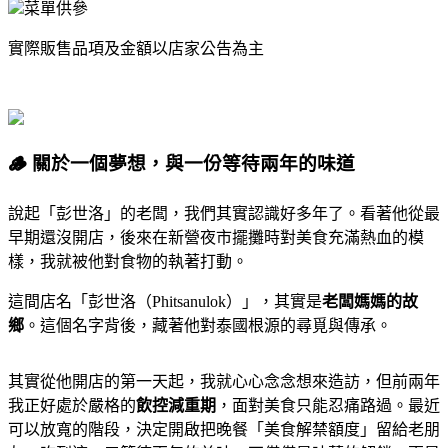
菜單供參
實際販售品項及金額以店家公告為主
🪵 關於一個夢想，與一份等待兩年的味道
說起「彭世洛」的老闆，我們其實認識好多年了。看著他從最
早期還沒開店，後來在新營夜市擺攤時對美食充滿熱血的模
樣，我就被他對食物的執著打動。
這間店名「彭世洛（Phitsanulok）」，其實是
老闆媽媽的故
鄉
。這個名字背後，藏著他對泰國根源的尋覓與傳承。
其實從他開店的第一天起，我就心心念念想來造訪，但前兩年
我正好處於嚴格的
飲控減重期
，面對美食只能忍痛路過。最近
可以放寬的階段，決定開啟把晚餐「美食解禁額度」留給老朋