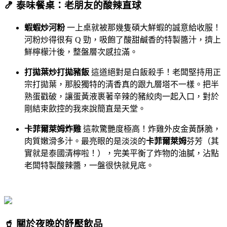
🍤 泰味餐桌：老朋友的酸辣直球
蝦蝦炒河粉
一上桌就被那幾隻碩大鮮蝦的誠意給收服！
河粉炒得很有 Q 勁，吸飽了酸甜鹹香的特製醬汁，擠上
鮮檸檬汁後，整盤層次感拉滿。
打拋葉炒打拋豬飯
這道絕對是白飯殺手！老闆堅持用正
宗打拋葉，那股獨特的清香真的跟九層塔不一樣。把半
熟蛋戳破，讓蛋黃液裹著辛辣的豬絞肉一起入口，對於
剛結束飲控的我來說簡直是天堂。
卡菲爾萊姆炸雞
這款驚艷度極高！炸雞外皮金黃酥脆，
肉質嫩滑多汁。最亮眼的是淡淡的
卡菲爾萊姆
芬芳（其
實就是泰國清檸啦！），完美平衡了炸物的油膩，沾點
老闆特製酸辣醬，一盤很快就見底。
🥤 關於夜晚的舒壓飲品