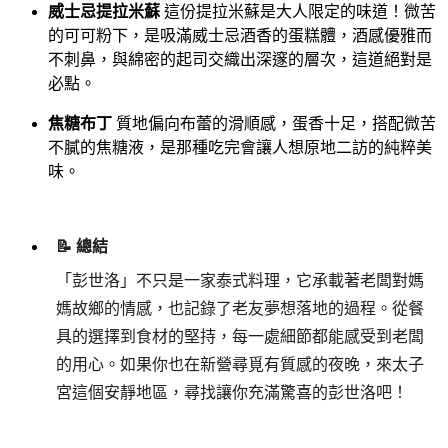
威士忌提拉米蘇
這份提拉米蘇是大人限定的味道！微苦
的可可粉下，是吸滿威士忌酒香的蛋糕體，酒感優雅而
不刺鼻，與綿密的起司交織出深邃的層次，這道絕對是
必點。
焦糖布丁
質地偏向布蕾的滑順感，蛋香十足，搭配微苦
不膩的焦糖液，是那種吃完會讓人想原地二訪的純粹美
味。
Gemini 說了
📝 總結
「彭世洛」不只是一家泰式料理，它承載著老闆對媽
媽故鄉的情感，也記錄了老友夢想落地的過程。從餐
具的選擇到食材的堅持，每一處細節都能感受到老闆
的用心。如果你也在新營尋覓有質感的夜晚，來太子
宮這個安靜地區，尋找讓你充滿驚喜的彭世洛吧！